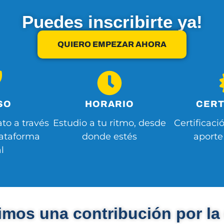
Puedes inscribirte ya!
QUIERO EMPEZAR AHORA
SO
HORARIO
CERT
to a través
Estudio a tu ritmo, desde
Certificaci
lataforma
donde estés
aporte
l
mos una contribución por la 