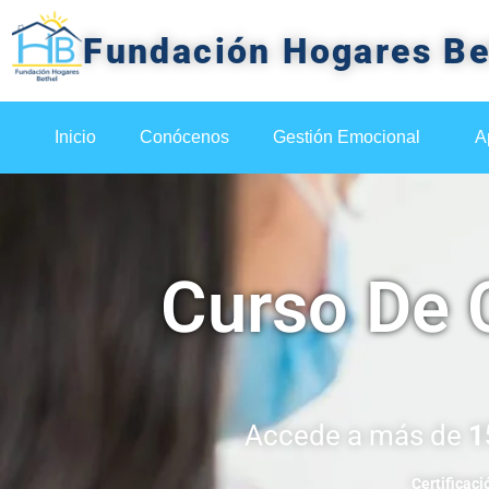
Fundación Hogares Be
Inicio
Conócenos
Gestión Emocional
A
Curso De 
Accede a más de
1
Certificaci