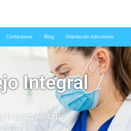
Contáctanos
Blog
Orientación Adicciones
o Integral
sde cualquier lugar.
as sociales.