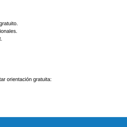
ratuito.
ionales.
t.
ar orientación gratuita: