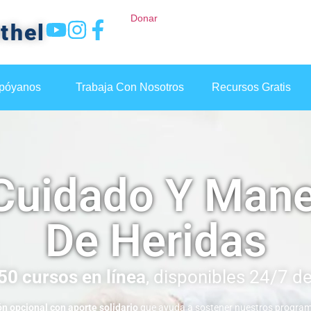
Donar
thel
póyanos
Trabaja Con Nosotros
Recursos Gratis
Cuidado Y Manej
De Heridas
50 cursos en línea
, disponibles 24/7 de
ón opcional con aporte solidario
que ayuda a sostener nuestros program