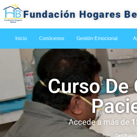
Fundación Hogares Be
Inicio
Conócenos
Gestión Emocional
A
Curso De 
Pacie
Accede a más de
1
Certificaci