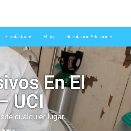
Contáctanos
Blog
Orientación Adicciones
ivos En El
 – UCI
sde cualquier lugar.
as sociales.