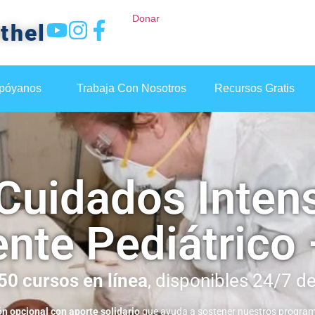
Donar
thel
póyanos
Trabaja Con Nosotros
Recursos Gratis
Cuidados Intens
nte Pediátrico
50 cursos en línea
, disponibles 24/7 de
ón opcional con aporte solidario
que ayuda a sostener nuestros program