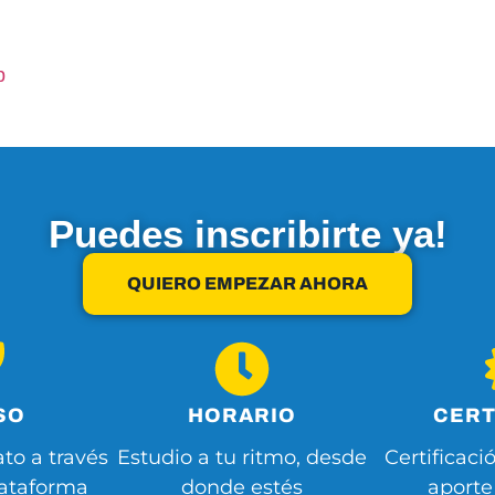
p
Puedes inscribirte ya!
QUIERO EMPEZAR AHORA
SO
HORARIO
CERT
to a través
Estudio a tu ritmo, desde
Certificaci
lataforma
donde estés
aporte