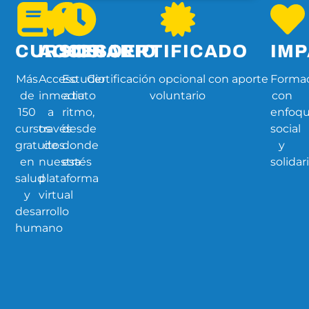
CURSOS
ACCESO
HORARIO
CERTIFICADO
IM
Más
Acceso
Estudio
Certificación opcional con aporte
Forma
de
inmediato
a tu
voluntario
con
150
a
ritmo,
enfoq
cursos
través
desde
social
gratuitos
de
donde
y
en
nuestra
estés
solidar
salud
plataforma
y
virtual
desarrollo
humano