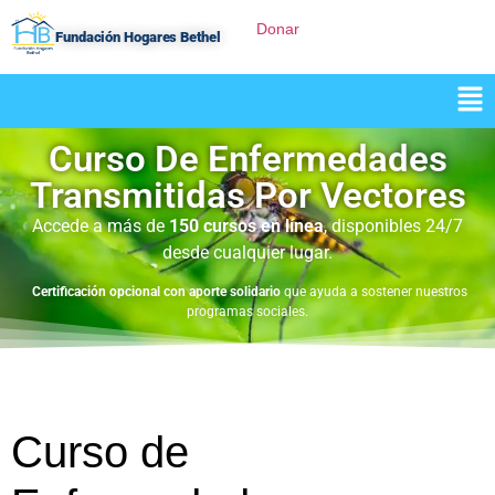
Donar
Fundación Hogares Bethel
Curso De Enfermedades
Transmitidas Por Vectores
Accede a más de
150 cursos en línea
, disponibles 24/7
desde cualquier lugar.
Certificación opcional con aporte solidario
que ayuda a sostener nuestros
programas sociales.
Curso de