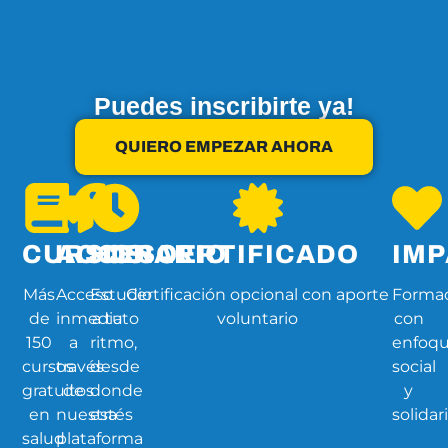
Puedes inscribirte ya!
QUIERO EMPEZAR AHORA
CURSOS
ACCESO
HORARIO
CERTIFICADO
IM
Más
Acceso
Estudio
Certificación opcional con aporte
Forma
de
inmediato
a tu
voluntario
con
150
a
ritmo,
enfoq
cursos
través
desde
social
gratuitos
de
donde
y
en
nuestra
estés
solidar
salud
plataforma