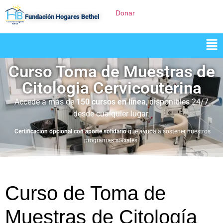
Donar
Fundación Hogares Bethel
Curso Toma de Muestras de
Citologia Cervicouterina
Accede a más de
150 cursos en línea
, disponibles 24/7
desde cualquier lugar.
Certificación opcional con aporte solidario
que ayuda a sostener nuestros
programas sociales.
Curso de Toma de
Muestras de Citología