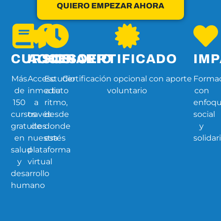
QUIERO EMPEZAR AHORA
CURSOS
ACCESO
HORARIO
CERTIFICADO
IM
Más
Acceso
Estudio
Certificación opcional con aporte
Forma
de
inmediato
a tu
voluntario
con
150
a
ritmo,
enfoq
cursos
través
desde
social
gratuitos
de
donde
y
en
nuestra
estés
solidar
salud
plataforma
y
virtual
desarrollo
humano