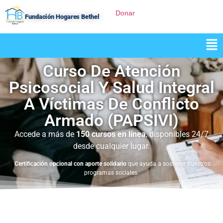
Donar
Fundación Hogares Bethel
Curso De Atención
Psicosocial Y Salud Integral
A Víctimas De Conflicto
Armado (PAPSIVI)
Accede a más de
150 cursos en línea
, disponibles 24/7
desde cualquier lugar.
Certificación opcional con aporte solidario
que ayuda a sostener nuestros
programas sociales.