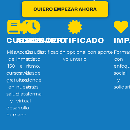
QUIERO EMPEZAR AHORA
CURSOS
ACCESO
HORARIO
CERTIFICADO
IM
Más
Acceso
Estudio
Certificación opcional con aporte
Forma
de
inmediato
a tu
voluntario
con
150
a
ritmo,
enfoq
cursos
través
desde
social
gratuitos
de
donde
y
en
nuestra
estés
solidar
salud
plataforma
y
virtual
desarrollo
humano