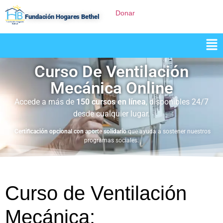
Donar
Fundación Hogares Bethel
Curso De Ventilación
Mecánica Online
Accede a más de
150 cursos en línea
, disponibles 24/7
desde cualquier lugar.
Certificación opcional con aporte solidario
que ayuda a sostener nuestros
programas sociales.
Curso de Ventilación
Mecánica: