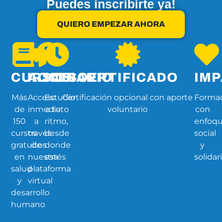
Puedes inscribirte ya!
QUIERO EMPEZAR AHORA
CURSOS
ACCESO
HORARIO
CERTIFICADO
IM
Más
Acceso
Estudio
Certificación opcional con aporte
Forma
de
inmediato
a tu
voluntario
con
150
a
ritmo,
enfoq
cursos
través
desde
social
gratuitos
de
donde
y
en
nuestra
estés
solidar
salud
plataforma
y
virtual
desarrollo
humano